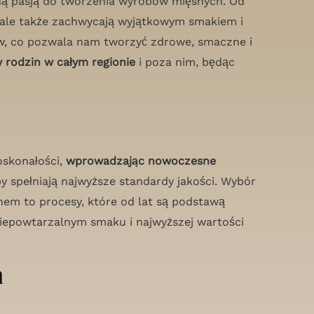
mną pasją do tworzenia wyrobów mięsnych. Od
a, ale także zachwycają wyjątkowym smakiem i
ów, co pozwala nam tworzyć zdrowe, smaczne i
y rodzin w całym regionie
i poza nim, będąc
oskonałości,
wprowadzając nowoczesne
 spełniają najwyższe standardy jakości. Wybór
em to procesy, które od lat są podstawą
niepowtarzalnym smaku i najwyższej wartości
m