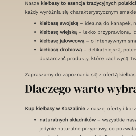
Nasze
kiełbasy to esencja tradycyjnych polsk
każdy wyróżnia się charakterystycznym smakiem
kiełbasę swojską
– idealną do kanapek, n
kiełbasę wiejską
– lekko przyprawioną, id
kiełbasę jałowcową
– o intensywnym smak
kiełbasę drobiową
– delikatniejszą, pole
dostarczać produkty, które zachwycą Tw
Zapraszamy do zapoznania się z ofertą kiełbas
Dlaczego warto wybra
Kup kiełbasy w Koszalinie
z naszej oferty i korz
naturalnych składników
– wszystkie nas
jedynie naturalne przyprawy, co pozwa