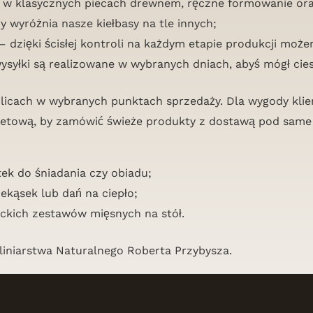
w klasycznych piecach drewnem, ręczne formowanie oraz
 wyróżnia nasze kiełbasy na tle innych;
– dzięki ścisłej kontroli na każdym etapie produkcji moż
yłki są realizowane w wybranych dniach, abyś mógł cies
olicach w wybranych punktach sprzedaży. Dla wygody kl
rnetową, by zamówić świeże produkty z dostawą pod same
tek do śniadania czy obiadu;
ekąsek lub dań na ciepło;
nckich zestawów mięsnych na stół.
liniarstwa Naturalnego Roberta Przybysza.