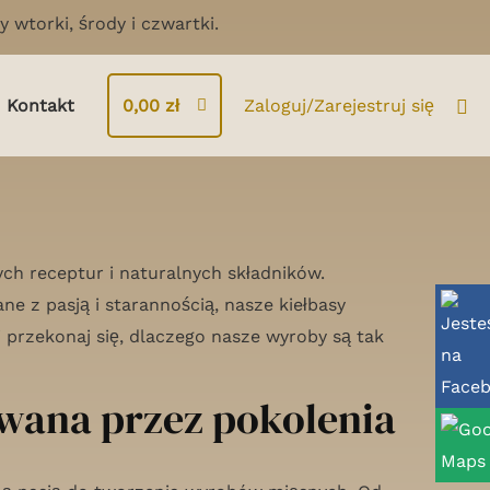
 wtorki, środy i czwartki.
Sea
Kontakt
0,00
zł
Zaloguj/Zarejestruj się
ch receptur i naturalnych składników.
e z pasją i starannością, nasze kiełbasy
 przekonaj się, dlaczego nasze wyroby są tak
ywana przez pokolenia