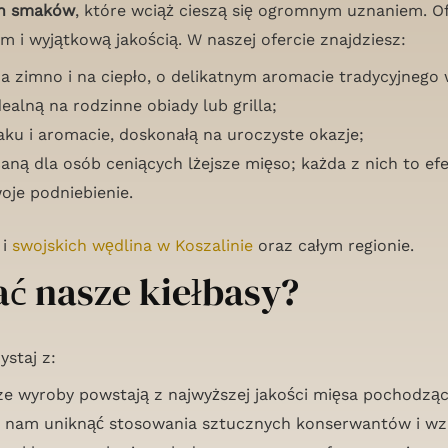
ich smaków
, które wciąż cieszą się ogromnym uznaniem. 
 i wyjątkową jakością. W naszej ofercie znajdziesz:
a zimno i na ciepło, o delikatnym aromacie tradycyjnego
ealną na rodzinne obiady lub grilla;
u i aromacie, doskonałą na uroczyste okazje;
caną dla osób ceniących lżejsze mięso; każda z nich to efe
oje podniebienie.
 i
swojskich wędlina w Koszalinie
oraz całym regionie.
ć nasze kiełbasy?
ystaj z:
ze wyroby powstają z najwyższej jakości mięsa pochodz
la nam uniknąć stosowania sztucznych konserwantów i w