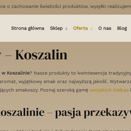
ce o zachowanie świeżości produktów, wysyłki realizujemy
Strona główna
Sklep
Oferta
O nas
Blog
 – Koszalin
 w Koszalinie
? Nasze produkty to kwintesencja tradycyjny
aromat, wyjątkowy smak oraz najwyższą jakość. Wytwarzan
ających smakoszy. Poznaj szeroką gamę
swojskich kiełbas
i
szalinie – pasja przekaz