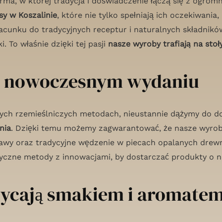
rma, w której tradycja i doświadczenie łączą się z ogro
y w Koszalinie
, które nie tylko spełniają ich oczekiwani
acunku do tradycyjnych receptur i naturalnych składnik
. To właśnie dzięki tej pasji
nasze wyroby trafiają na stoł
w nowoczesnym wydaniu
ych rzemieślniczych metodach, nieustannie dążymy do d
nia
. Dzięki temu możemy zagwarantować, że nasze wyroby
awy oraz tradycyjne wędzenie w piecach opalanych drewn
asyczne metody z innowacjami, by dostarczać produkty o 
wycają smakiem i aromate