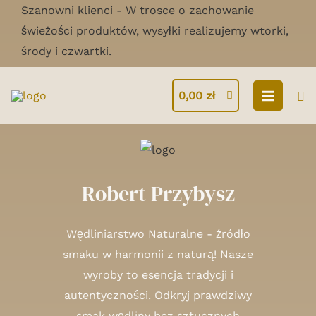
Skip
Szanowni klienci - W trosce o zachowanie
to
świeżości produktów, wysyłki realizujemy wtorki,
content
środy i czwartki.
MAIN
Se
0,00
zł
MENU
Robert Przybysz
Wędliniarstwo Naturalne - źródło
smaku w harmonii z naturą! Nasze
wyroby to esencja tradycji i
autentyczności. Odkryj prawdziwy
smak wędliny bez sztucznych